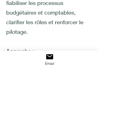
fiabiliser les processus
budgétaires et comptables,
clarifier les rôles et renforcer le
pilotage.
Approche :
un diagnostic de l’organisation et
Email
des pratiques, une analyse des
circuits budgétaires et
comptables, des propositions
concrètes pour structurer le
fonctionnement et soutenir les
équipes.