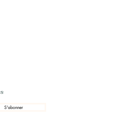
ns
S'abonner
élégation est le reflet
...