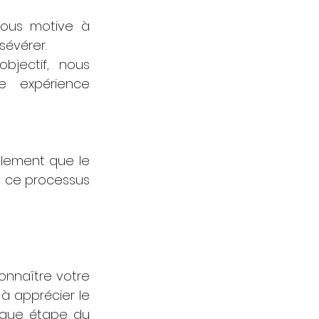
nous motive à 
sévérer.
jectif, nous 
 expérience 
lement que le 
 ce processus 
nnaître votre 
à apprécier le 
que étape du 