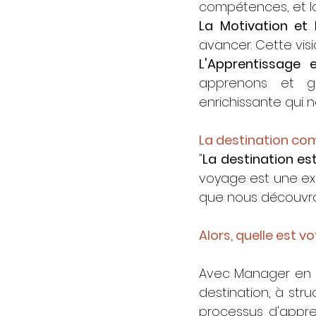
compétences, et la
La
 Motivation et
avancer. Cette vis
L'Apprentissage 
apprenons et gr
enrichissante qui 
La destination co
"
La destination es
voyage est une ex
que nous découvron
Alors, quelle est v
Avec Manager en ch
destination, à stru
processus d'appr