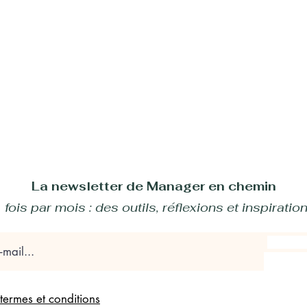
La newsletter de Manager en chemin
 fois par mois : des outils, réflexions et inspiratio
Le meilleur leader est celui
la d
qui ...
de la 
 termes et conditions