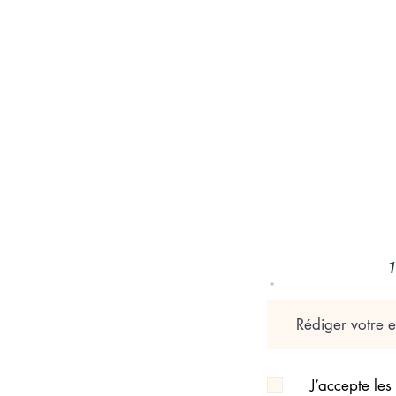
1
La confiance en soi et la
confiance mutuelle sont ...
J’accepte
les